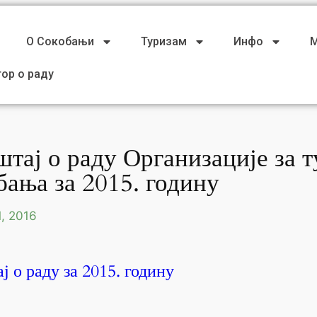
О Сокобањи
Туризам
Инфо
М
ор о раду
Дестинацијски сајт ➧
тај о раду Организације за 
бања за 2015. годину
, 2016
ј о раду за 2015. годину