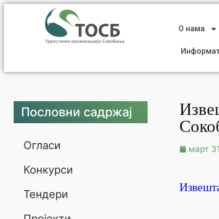
О нама
Информат
Извеш
Пословни садржај
Соко
Огласи
март 31
Конкурси
Извешта
Тендери
Пројекти