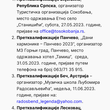
Република Српска
, организатор
Туристичка организација Сокобања,
место одржавања Етно село
„Станишићи“, субота, 27.05.2023. године,
пријаве на
office@tosokobanja.rs
.
Претквалификације Панчево
, „Дани
хармонике – Панчево 2023“, организатор
МЗ Горњи град, Панчево, место
одржавања хотел „Тамиш“, среда,
31.05.2023. године, пријаве путем
телефона на број 063/71 35 915.
Претквалификације Беч, Аустрија
–
организатор „Музичка школа Љубомира
Радосављевића“, недеља, 11.06.2023.
године, пријаве на:
radosbend_legenda@yahoo.com
.
Претквалификације Лесковац
,