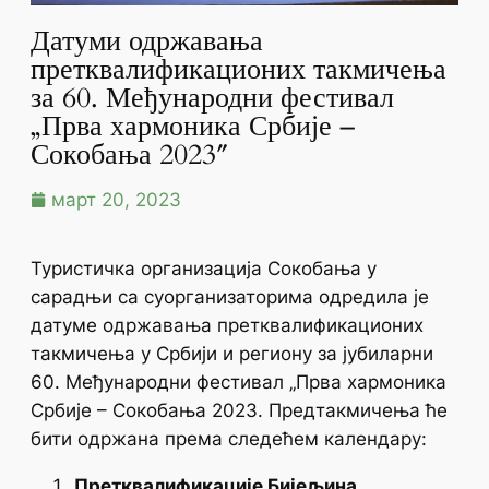
Датуми одржавања
претквалификационих такмичења
за 60. Међународни фестивал
„Прва хармоника Србије –
Сокобања 2023″
март 20, 2023
Туристичка организација Сокобања у
сарадњи са суорганизаторима одредила је
датуме одржавања претквалификационих
такмичења у Србији и региону за јубиларни
60. Међународни фестивал „Прва хармоника
Србије – Сокобања 2023. Предтакмичења ће
бити одржана према следећем календару:
Претквалификације Бијељина
,