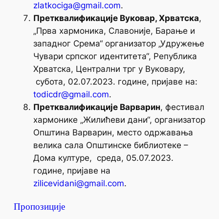
zlatkociga@gmail.com
.
Претквалификације Вуковар, Хрватска
,
„Прва хармоника, Славоније, Барање и
западног Срема“ организатор „Удружење
Чувари српског идентитета“, Република
Хрватска, Централни трг у Вуковару,
субота, 02.07.2023. године, пријаве на:
todicdr@gmail.com
.
Претквалификације Варварин
, фестивал
хармонике „Жилићеви дани“, организатор
Општина Варварин, место одржавања
велика сала Општинске библиотеке –
Дома културе, среда, 05.07.2023.
године, пријаве на
zilicevidani@gmail.com
.
Пропозиције