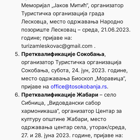
Меморијал „Јаков Митић“, организатор
Туристичка организација града
Лесковца, место одржавања Народно
позориште Лесковац – среда, 21.06.2023.
године; пријаве на:
turizamleskovac@gmail.com .
Претквалификације Сокобања
,
организатор Туристичка организација
Сокобања, субота, 24. јун, 2023. године,
место одржавања Биоскоп „Моравица“,
пријаве на
office@tosokobanja.rs
.
Претквалификације Жабари
– село
Сибница, „Видовдански сабор
хармоникаша“, организатор Центар за
културу општине Жабари, место
одржавања центар села, уторак/среда,
27. и 28. јуна 2023. године, пријаве на: