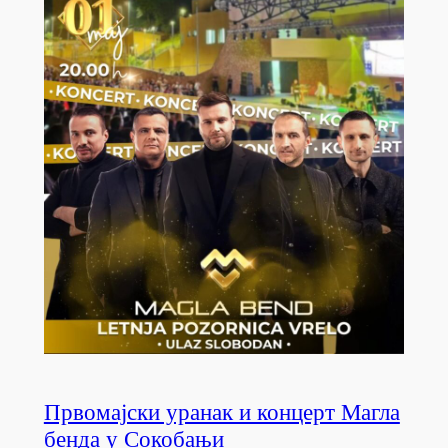
Првомајски уранак и концерт Магла
бенда у Сокобањи