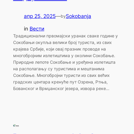
апр 25, 2025
—
Sokobanja
by
in
Вести
Традиционални првомајски уранак сваке године у
Сокобањи окупља велики број туриста, из свих
крајева Србије, који овај празник проводе на
многобројним излетиштима у околини Сокобање.
Природне лепоте Сокобање и уређена излетишта
на располагању су туристима и мештанима
Сокобање. Многобројни туристи из свих већих
градских центара кренуће пут Озрена, Ртња,
Бованског и Врмџанског језера, извора реке…